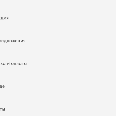
редложения
ка и оплата
де
кты
ная информация