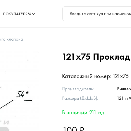
ПОКУПАТЕЛЯМ
ого клапана
121х75
Проклад
Каталожный номер:
121х75
Производитель:
Винце
Размеры (ДхШхВ):
121 in ×
В наличии 211 ед
100 ₽