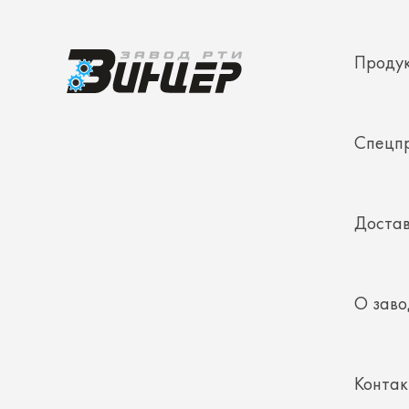
Спецп
Достав
О заво
Конта
Полез