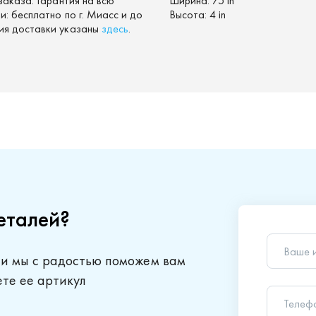
заказа. Гарантия на всю
Ширина:
75 in
: бесплатно по г. Миасс и до
Высота:
4 in
ия доставки указаны
здесь
.
еталей?
Ваше 
 и мы с радостью поможем вам
Телеф
ете ее артикул
Ваш в
Отправляя
обработки