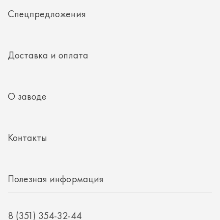
Контакты
Полезная информация
8 (351) 354-32-44
г. Миасс, Тургоякское шоссе, д. 11/33, пом. 2
mail@rti-ural.ru
ООО «Винцер»
ИНН 7415101168