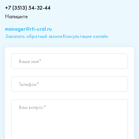
+7 (3513) 54-32-44
Напишите
manager@rti-ural.ru
Заказать обратный звонок
Консультация онлайн
Ваше имя*
Телефон*
Ваш вопрос*
Отправляя форму вы подтверждаете согласие с
политикой обработки персональных данных
.
Отправить