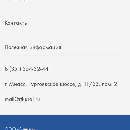
8 (351) 354-32-44
г. Миасс, Тургоякское шоссе, д. 11/33, пом. 2
mail@rti-ural.ru
ООО «Винцер»
ИНН 7415101168
ОГРН 1187456037768
ООО «Винцер», 2026
Политика конфиденциальности
Разработка -
ALGUS