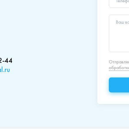
обработки
2-44
l.ru