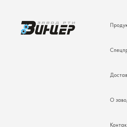
Проду
Спецп
Достав
О заво
Конта
Полез