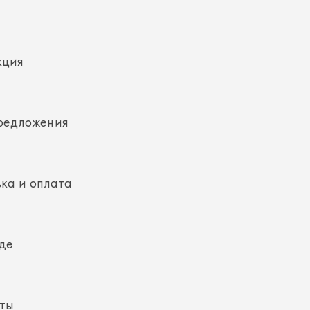
кция
редложения
ка и оплата
де
кты
ная информация