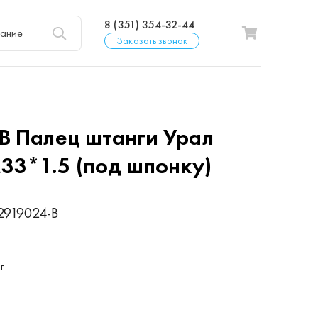
8 (351) 354-32-44
Заказать звонок
-В
Палец штанги Урал
3*1.5 (под шпонку)
2919024-В
р
г.