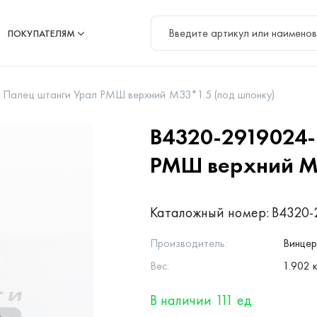
ПОКУПАТЕЛЯМ
Палец штанги Урал РМШ верхний М33*1.5 (под шпонку)
В4320-2919024
РМШ верхний М3
Каталожный номер:
В4320-
Производитель:
Винце
Вес:
1.902 к
В наличии 111 ед