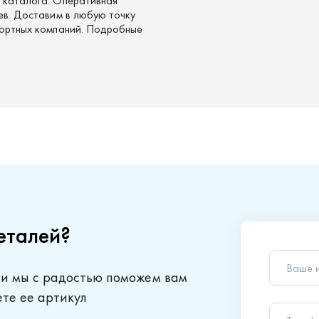
з каталога. Оперативная
цев. Доставим в любую точку
спортных компаний. Подробные
еталей?
Ваше 
 и мы с радостью поможем вам
Телеф
ете ее артикул
Ваш в
Отправляя