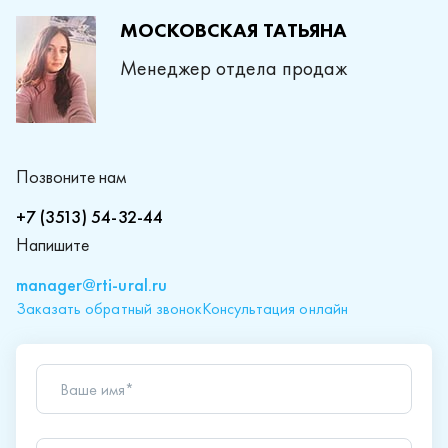
МОСКОВСКАЯ ТАТЬЯНА
Менеджер отдела продаж
Позвоните нам
+7 (3513) 54-32-44
Напишите
manager@rti-ural.ru
Заказать обратный звонок
Консультация онлайн
Ваше имя*
Телефон*
Ваш вопрос*
Отправляя форму вы подтверждаете согласие с