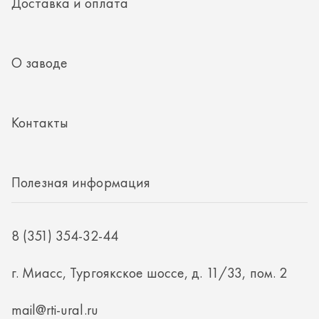
Полезная информация
8 (351) 354-32-44
г. Миасс, Тургоякское шоссе, д. 11/33, пом. 2
mail@rti-ural.ru
ООО «Винцер»
ИНН 7415101168
ОГРН 1187456037768
ООО «Винцер», 2026
Политика конфиденциальности
Разработка -
ALGUS