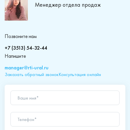
Менеджер отдела продаж
Позвоните нам
+7 (3513) 54-32-44
Напишите
manager@rti-ural.ru
Заказать обратный звонок
Консультация онлайн
Ваше имя*
Телефон*
Ваш вопрос*
Отправляя форму вы подтверждаете согласие с
политикой обработки персональных данных
.